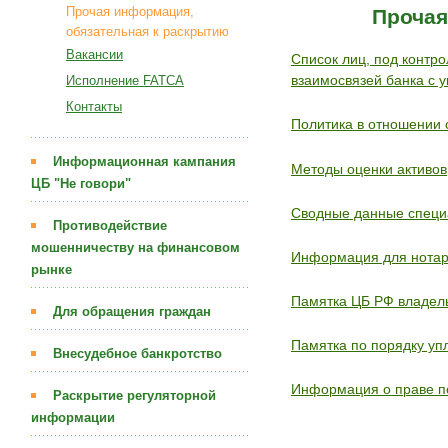
Прочая информация,
Прочая
обязательная к раскрытию
Вакансии
Список лиц, под контр
Исполнение FATCA
взаимосвязей банка с 
Контакты
Политика в отношении
Информационная кампания
Методы оценки активов
ЦБ "Не говори"
Сводные данные специа
Противодействие
мошенничеству на финансовом
Информация для нотар
рынке
Памятка ЦБ РФ владе
Для обращения граждан
Памятка по порядку уп
Внесудебное банкротство
Информация о праве п
Раскрытие регуляторной
информации