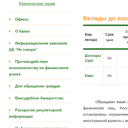
Юридическим лицам
Вклады до во
Офисы
О банке
Г
Вид
Срок
пр
вклада
(дни)
Информационная кампания
ЦБ "Не говори"
Доллары
б/с
США
Противодействие
мошенничеству на финансовом
рынке
Евро
б/с
Для обращения граждан
Внесудебное банкротство
Обращаем ваше внима
физических лиц, Рос
Раскрытие регуляторной
установлены ограниче
информации
иностранной валюты с в