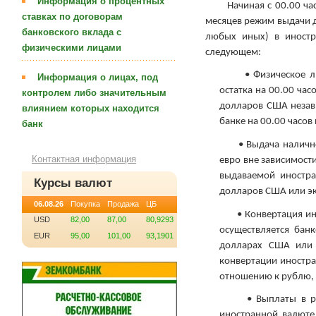
Информация о процентных
Начиная с 00.00 часов
ставках по договорам
месяцев режим выдачи д
банковского вклада с
любых иных) в иностр
физическими лицами
следующем:
• Физическое лицо
Информация о лицах, под
остатка на 00.00 час
контролем либо значительным
долларов США незави
влиянием которых находится
банке на 00.00 часов
банк
• Выдача наличной
Контактная информация
евро вне зависимост
выдаваемой иностр
Курсы валют
долларов США или эк
06.08.26
Покупка
Продажа
ЦБ
• Конвертация инос
USD
82,00
87,00
80,9293
осуществляется бан
EUR
95,00
101,00
93,1901
долларах США или 
конвертации иностра
отношению к рублю, 
• Выплаты в рубля
иностранной валюте