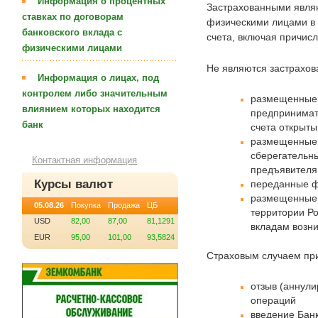
Информация о процентных
Застрахованными являю
ставках по договорам
физическими лицами в 
банковского вклада с
счета, включая причис
физическими лицами
Не являются застрахо
Информация о лицах, под
контролем либо значительным
размещенные 
влиянием которых находится
предпринимат
банк
счета открыты
размещенные 
сберегательн
Контактная информация
предъявителя
Курсы валют
переданные ф
размещенные 
05.08.26
Покупка
Продажа
ЦБ
территории Р
USD
82,00
87,00
81,1291
вкладам возни
EUR
95,00
101,00
93,5824
Страховым случаем при
отзыв (аннули
операций
введение Бан