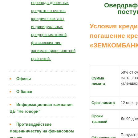
перевода денежных
Овердрафт
посту
средств со счетов
юридических лиц,
Условия креди
индивидуальных
погашение кре
предпринимателей,
физических лиц,
«ЗЕМКОМБАНК
занимающихся частной
практикой.
50% от с
счета, о
Сумма
Офисы
календар
лимита
О банке
Срок лимита
12 месяц
Информационная кампания
ЦБ "Не говори"
Сроки
До 90 дн
траншей
Противодействие
мошенничеству на финансовом
Поручите
рынке
Обеспечение